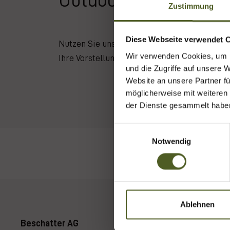
Zustimmung
Diese Webseite verwendet 
Nutzen Sie unseren Konfigurator. Sie erhalt
Wir verwenden Cookies, um I
Ihre Vorstellungen und Wünsche.
und die Zugriffe auf unsere 
Website an unsere Partner fü
möglicherweise mit weiteren
der Dienste gesammelt habe
E
Notwendig
i
n
w
i
l
l
Ablehnen
i
Beschatter AG
g