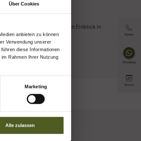
Über Cookies
eitig gewinnen wir einen ersten Einblick in
 Medien anbieten zu können
Telefon
hrer Verwendung unserer
 führen diese Informationen
ie im Rahmen Ihrer Nutzung
WhatsApp
Termin
Marketing
Alle zulassen
Datenschutz