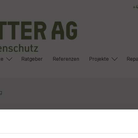
+4
te
Ratgeber
Referenzen
Projekte
Repa
g