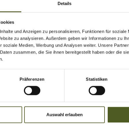
Details
Online Termin buchen
Cookies
en
sofort
eine
Kostenübersicht
für Ihr Wunschdesign. Gleichz
Buchen
Sie Ihren
Beratungstermin
nhalte und Anzeigen zu personalisieren, Funktionen für soziale
online
egal, ob Sie eine Beratung bei uns
Website zu analysieren. Außerdem geben wir Informationen zu I
oder bei Ihnen vor Ort wünschen. Gerne
r soziale Medien, Werbung und Analysen weiter. Unsere Partner
 Daten zusammen, die Sie ihnen bereitgestellt haben oder die s
können Sie auch Ihren
Storencheck
n.
online buchen.
zur Terminbuchung
Präferenzen
Statistiken
Auswahl erlauben
Öffnungszeiten