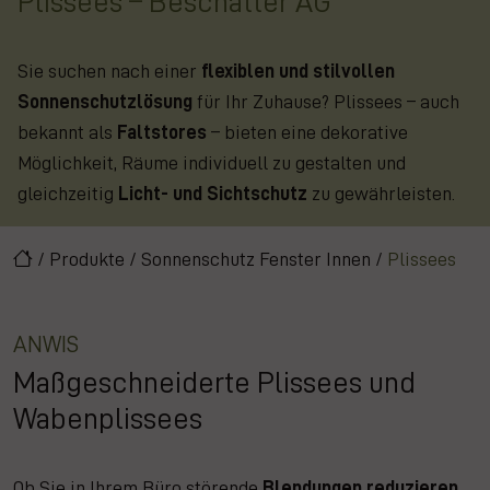
Plissees – Beschatter AG
Sie suchen nach einer
flexiblen und stilvollen
Sonnenschutzlösung
für Ihr Zuhause? Plissees – auch
bekannt als
Faltstores
– bieten eine dekorative
Möglichkeit, Räume individuell zu gestalten und
gleichzeitig
Licht- und Sichtschutz
zu gewährleisten.
/
Produkte
/
Sonnenschutz Fenster Innen
/
Plissees
ANWIS
Maßgeschneiderte Plissees und
Wabenplissees
Ob Sie in Ihrem Büro störende
Blendungen reduzieren
,