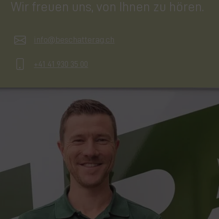
Wir freuen uns, von Ihnen zu hören.
info@beschatterag.ch
+41 41 930 35 00