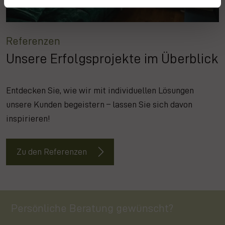
Referenzen
Unsere Erfolgsprojekte im Überblick
Entdecken Sie, wie wir mit individuellen Lösungen
unsere Kunden begeistern – lassen Sie sich davon
inspirieren!
Zu den Referenzen
Persönliche Beratung gewünscht?