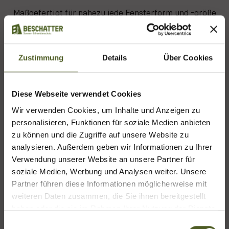
Maßgefertigt für nahezu jede Fensterform und -größe
Zustimmung
Details
Über Cookies
Diese Webseite verwendet Cookies
Große Auswahl an Farben, Stoffen und Mustern
Wir verwenden Cookies, um Inhalte und Anzeigen zu
personalisieren, Funktionen für soziale Medien anbieten
zu können und die Zugriffe auf unsere Website zu
analysieren. Außerdem geben wir Informationen zu Ihrer
Verwendung unserer Website an unsere Partner für
soziale Medien, Werbung und Analysen weiter. Unsere
Zusätzliche Wärmedämmung durch Wabenplissees
Online Termin buchen
Partner führen diese Informationen möglicherweise mit
weiteren Daten zusammen, die Sie ihnen bereitgestellt
Buchen
Sie Ihren
Beratungstermin online
haben oder die sie im Rahmen Ihrer Nutzung der Dienste
egal, ob Sie eine Beratung bei uns oder
gesammelt haben.
E
bei Ihnen vor Ort wünschen. Gerne können