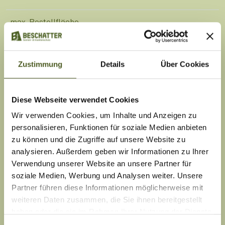
max. Bestellfläche
7 m²
Bedienung
Zustimmung
Details
Über Cookies
Elektroantrieb, Griff, Griffleiste, Kette, Schnur
Diese Webseite verwendet Cookies
Führung
Wir verwenden Cookies, um Inhalte und Anzeigen zu
optional, seitlich mit Seil
personalisieren, Funktionen für soziale Medien anbieten
zu können und die Zugriffe auf unsere Website zu
Anwendungsbereich
analysieren. Außerdem geben wir Informationen zu Ihrer
Bildschirmarbeitsplätze, Dachfenster, Fenster, Türen
Verwendung unserer Website an unsere Partner für
soziale Medien, Werbung und Analysen weiter. Unsere
Partner führen diese Informationen möglicherweise mit
Montage
weiteren Daten zusammen, die Sie ihnen bereitgestellt
Glasleiste, Klebeleiste, Klemmträger, Deckenmontage,
haben oder die sie im Rahmen Ihrer Nutzung der Dienste
Wandmontage
gesammelt haben.