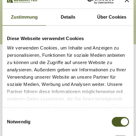
Montage
verspannt in der Glasleiste mit Klemmträgern, mit
Zustimmung
Details
Über Cookies
Klebeleiste direkt auf die Glasscheibe
Diese Webseite verwendet Cookies
Wir verwenden Cookies, um Inhalte und Anzeigen zu
personalisieren, Funktionen für soziale Medien anbieten
zu können und die Zugriffe auf unsere Website zu
analysieren. Außerdem geben wir Informationen zu Ihrer
Verwendung unserer Website an unsere Partner für
soziale Medien, Werbung und Analysen weiter. Unsere
Partner führen diese Informationen möglicherweise mit
weiteren Daten zusammen, die Sie ihnen bereitgestellt
haben oder die sie im Rahmen Ihrer Nutzung der Dienste
gesammelt haben.
E
Notwendig
i
n