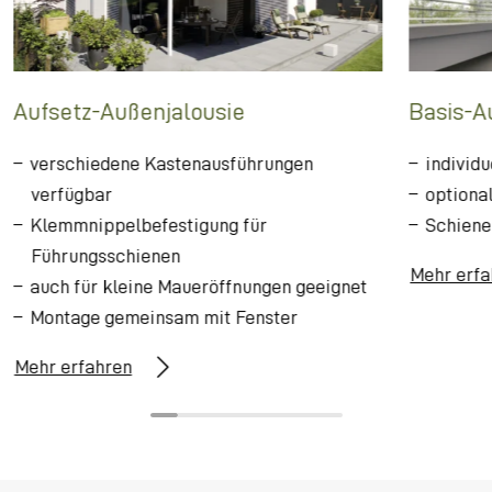
Aufsetz-Außenjalousie
Basis-A
verschiedene Kastenausführungen
individu
verfügbar
optiona
Klemmnippelbefestigung für
Schiene
Führungsschienen
Mehr erfa
auch für kleine Maueröffnungen geeignet
Montage gemeinsam mit Fenster
Mehr erfahren