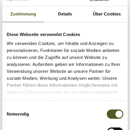
bieten gleichzeitig Schutz vor neugierigen
Blicken, für mehr Komfort und Privatsphäre.
Zustimmung
Details
Über Cookies
Diese Webseite verwendet Cookies
Wir verwenden Cookies, um Inhalte und Anzeigen zu
personalisieren, Funktionen für soziale Medien anbieten
zu können und die Zugriffe auf unsere Website zu
analysieren. Außerdem geben wir Informationen zu Ihrer
Verwendung unserer Website an unsere Partner für
soziale Medien, Werbung und Analysen weiter. Unsere
Partner führen diese Informationen möglicherweise mit
weiteren Daten zusammen, die Sie ihnen bereitgestellt
haben oder die sie im Rahmen Ihrer Nutzung der Dienste
gesammelt haben.
E
Notwendig
i
n
w