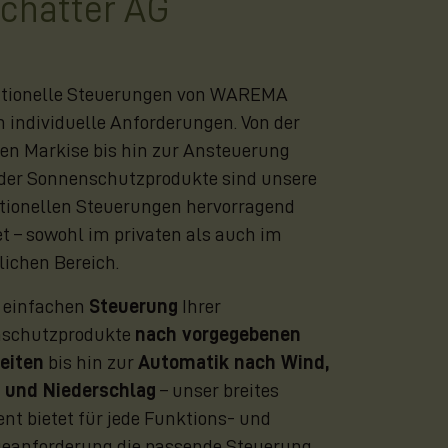
chatter AG
tionelle Steuerungen von WAREMA
n individuelle Anforderungen. Von der
en Markise bis hin zur Ansteuerung
der Sonnenschutzprodukte sind unsere
tionellen Steuerungen hervorragend
t – sowohl im privaten als auch im
ichen Bereich.
r einfachen
Steuerung
Ihrer
schutzprodukte
nach vorgegebenen
eiten
bis hin zur
Automatik nach Wind,
 und Niederschlag
– unser breites
nt bietet für jede Funktions- und
eanforderung die passende Steuerung.