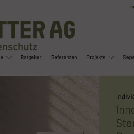
+4
te
Ratgeber
Referenzen
Projekte
Repa
Indiv
Inn
Ste