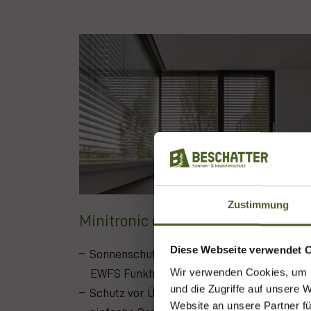
Zustimmung
Minitronic dialog
Diese Webseite verwendet 
Sonnenschutzsteuerung per Zentrale oder
Onlin
Wir verwenden Cookies, um I
EWFS Funkhandsender
Buchen
und die Zugriffe auf unsere 
Schutz vor Überhitzung und Wetterschäde
oder bei
Website an unsere Partner fü