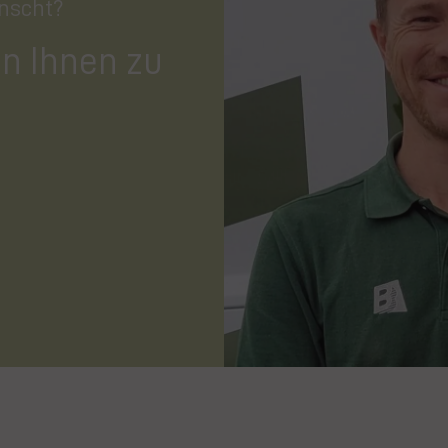
nscht?
on Ihnen zu