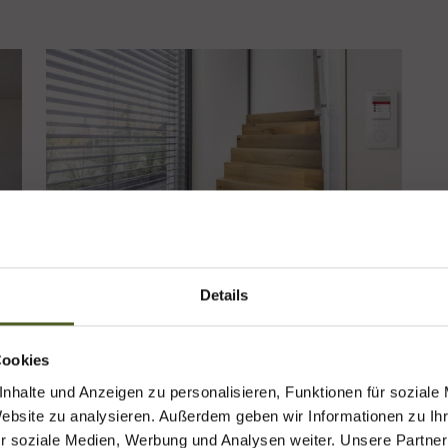
Details
Wisotronic
Cookies
schnelle Inbetriebnahme dank Quickstart-
e Termin buchen
nhalte und Anzeigen zu personalisieren, Funktionen für soziale
Menü
Sie Ihren
Beratungstermin online
egal, ob Sie eine Beratung
Website zu analysieren. Außerdem geben wir Informationen zu I
n
vier Szenen für individuelle
 Ihnen vor Ort wünschen. Gerne können Sie auch Ihren
Store
r soziale Medien, Werbung und Analysen weiter. Unsere Partner