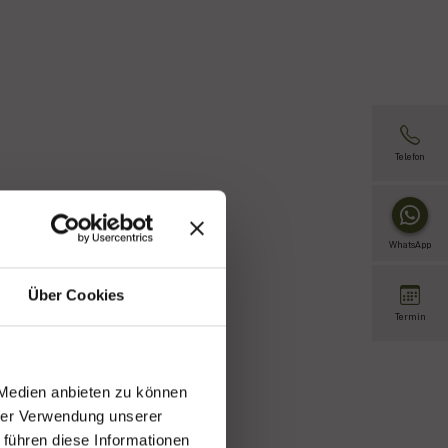
Telefon
WhatsApp
Über Cookies
Termin
 Medien anbieten zu können
 bei uns
hrer Verwendung unserer
ncheck
 führen diese Informationen