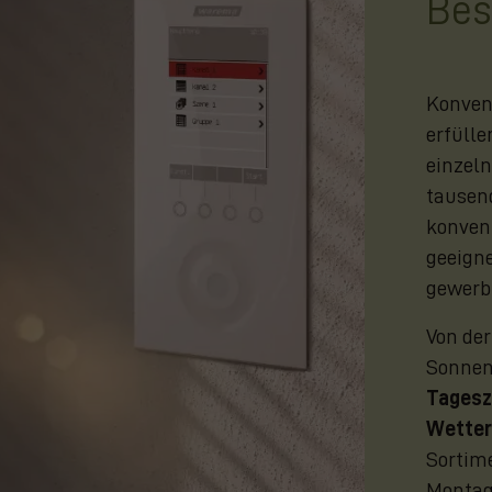
Bes
Konven
erfülle
einzeln
tausen
konven
geeigne
gewerbl
Von de
Sonnen
Tagesz
Wetter
Sortime
Montag