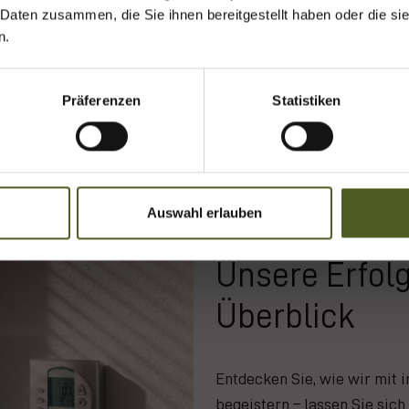
Wohlfühlatmosphäre
 Daten zusammen, die Sie ihnen bereitgestellt haben oder die s
uchen.
Anzeige von Wetterdaten direkt am Gerät
n.
Eisüberwachung schützt vor Schäden am
rminbuchung
Sonnenschutz
Präferenzen
Statistiken
Produktdetails
Auswahl erlauben
Referenzen
Unsere Erfol
Überblick
Entdecken Sie, wie wir mit 
begeistern – lassen Sie sich