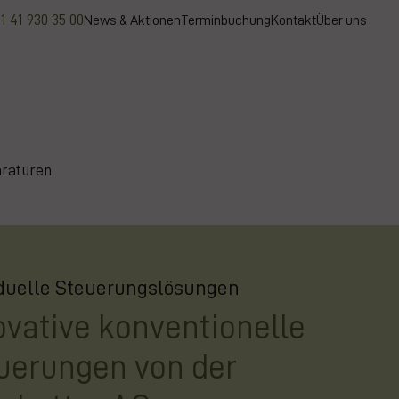
1 41 930 35 00
News & Aktionen
Terminbuchung
Kontakt
Über uns
raturen
iduelle Steuerungslösungen
ovative konventionelle
uerungen von der