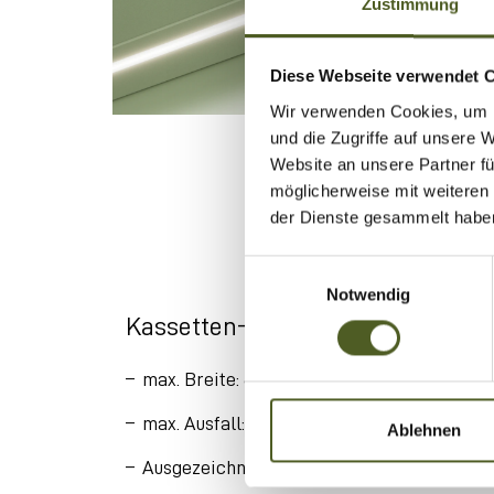
Zustimmung
Diese Webseite verwendet 
Wir verwenden Cookies, um I
und die Zugriffe auf unsere 
Website an unsere Partner fü
möglicherweise mit weiteren
der Dienste gesammelt habe
E
Notwendig
i
n
Kassetten-Markise Terrea K55
w
i
max. Breite: 6.000 mm
l
max. Ausfall: 3.500 mm
l
Ablehnen
i
Ausgezeichnetes Design für zeitlose Elega
g