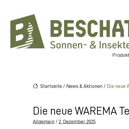
Direkt zur Top-Navigation
Direkt zu Hauptnavigation
Skip to content
Direkt zum Footer
Main Navigation
Produk
Startseite
/
News & Aktionen
/
Die neue 
Die neue WAREMA Terr
Posted on
Allgemein
/
2. Dezember 2025