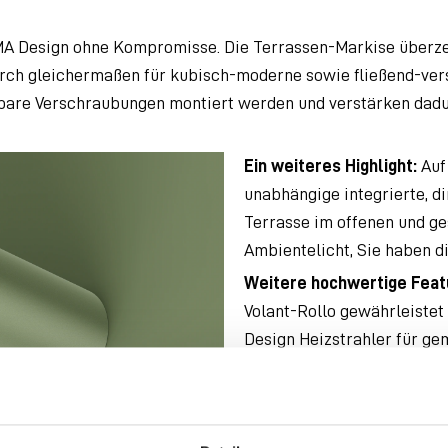
MA Design ohne Kompromisse. Die Terrassen-Markise überz
rch gleichermaßen für kubisch-moderne sowie fließend-versp
bare Verschraubungen montiert werden und verstärken dadu
Ein weiteres Highlight:
Auf
unabhängige integrierte, 
Terrasse im offenen und ge
Ambientelicht, Sie haben d
Weitere hochwertige Featu
Volant-Rollo gewährleistet
Design Heizstrahler für g
Funksteuerung per App läs
und automatisch vor Unwet