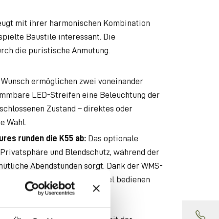
eugt mit ihrer harmonischen Kombination
ielte Baustile interessant. Die
rch die puristische Anmutung.
 Wunsch ermöglichen zwei voneinander
dimmbare LED-Streifen eine Beleuchtung der
schlossenen Zustand – direktes oder
ie Wahl.
res runden die K55 ab:
Das optionale
 Privatsphäre und Blendschutz, während der
emütliche Abendstunden sorgt. Dank der WMS-
st sich die Markise komfortabel bedienen
ter schützen.