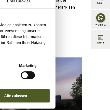
55:
individuell konfigurierbar
mit der
Über Cookies
Telefon
 und über 200 Dessins aus der Markisen-
t´s your design?
 Medien anbieten zu können
WhatsApp
hrer Verwendung unserer
 führen diese Informationen
ie im Rahmen Ihrer Nutzung
Termin
Marketing
Alle zulassen