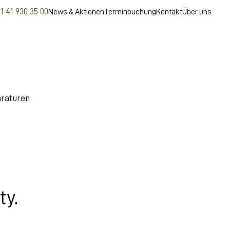
1 41 930 35 00
News & Aktionen
Terminbuchung
Kontakt
Über uns
raturen
ty.