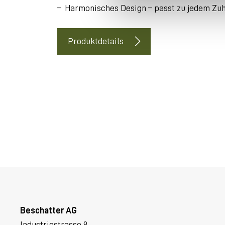
u
Harmonisches Design – passt zu jedem Zu
n
g
Produktdetails
s
a
u
s
w
a
h
l
Beschatter AG
Industriestrasse 9