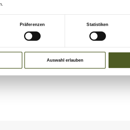
s SecuKit per dezentem Gurt
n.
der Rettungsweg ist
Präferenzen
Statistiken
n Lösung im Notfall? Kommen
s Gebäudes zu verbessern.
Auswahl erlauben