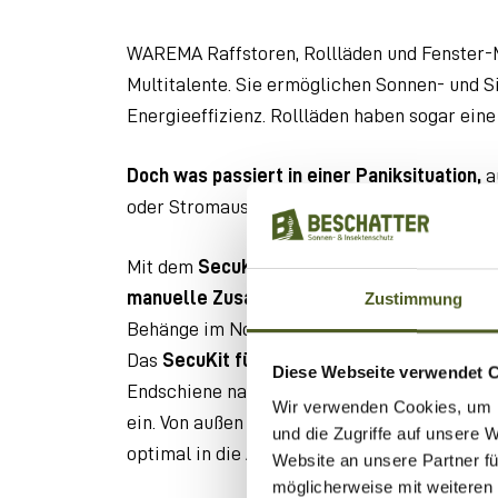
WAREMA Raffstoren, Rollläden und Fenster-
Multitalente. Sie ermöglichen Sonnen- und S
Energieeffizienz. Rollläden haben sogar ei
Doch was passiert in einer Paniksituation,
a
oder Stromausfall? Dann sind
gut geplante 
Mit dem
SecuKit
bietet WAREMA als erster H
manuelle Zusatzbedienung für alle Versch
Zustimmung
Behänge im Notfall einfach und in wenigen S
Das
SecuKit für Raffstoren
wird durch einf
Diese Webseite verwendet 
Endschiene nachoben geschoben und rastet a
Wir verwenden Cookies, um I
ein. Von außen ist diese Lösung für das Auge 
und die Zugriffe auf unsere 
optimal in die Architektur.
Website an unsere Partner fü
möglicherweise mit weiteren