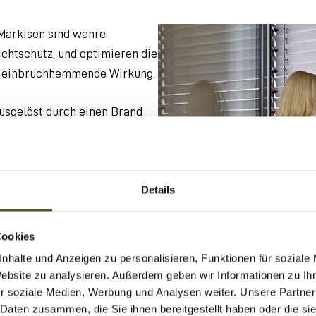
Markisen sind wahre
ichtschutz, und optimieren die
ne einbruchhemmende Wirkung.
usgelöst durch einen Brand
Rettungswege entscheidend!
ersteller der Branche eine
attungslösungen
, um die
Details
ekunden zu öffnen.
aches Anheben der
Cookies
uf einer vordefinierten Höhe
nhalte und Anzeigen zu personalisieren, Funktionen für soziale
unsichtbar und integriert sich
Website zu analysieren. Außerdem geben wir Informationen zu I
r soziale Medien, Werbung und Analysen weiter. Unsere Partner
 Daten zusammen, die Sie ihnen bereitgestellt haben oder die s