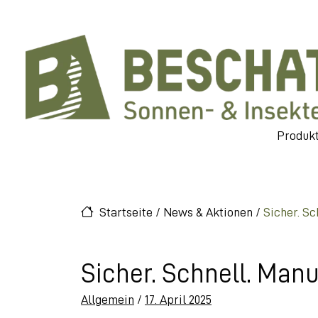
Direkt zur Top-Navigation
Direkt zu Hauptnavigation
Skip to content
Direkt zum Footer
Main Navigation
Produk
Startseite
/
News & Aktionen
/
Sicher. S
Sicher. Schnell. Man
Posted on
Allgemein
/
17. April 2025